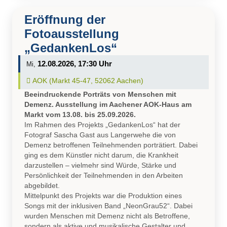
Eröffnung der
Fotoausstellung
„GedankenLos“
12.08.2026, 17:30 Uhr
Mi,
Ort auf Karte öffnen:
AOK (Markt 45-47, 52062 Aachen)
Beeindruckende Porträts von Menschen mit
Demenz. Ausstellung im Aachener AOK-Haus am
Markt vom 13.08. bis 25.09.2026.
Im Rahmen des Projekts „GedankenLos“ hat der
Fotograf Sascha Gast aus Langerwehe die von
Demenz betroffenen Teilnehmenden porträtiert. Dabei
ging es dem Künstler nicht darum, die Krankheit
darzustellen – vielmehr sind Würde, Stärke und
Persönlichkeit der Teilnehmenden in den Arbeiten
abgebildet.
Mittelpunkt des Projekts war die Produktion eines
Songs mit der inklusiven Band „NeonGrau52“. Dabei
wurden Menschen mit Demenz nicht als Betroffene,
sondern als aktive und musikalische Gestalter und