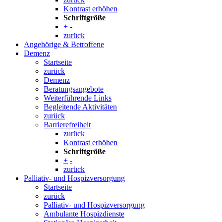
Kontrast erhöhen
Schriftgröße
+
-
zurück
Angehörige & Betroffene
Demenz
Startseite
zurück
Demenz
Beratungsangebote
Weiterführende Links
Begleitende Aktivitäten
zurück
Barrierefreiheit
zurück
Kontrast erhöhen
Schriftgröße
+
-
zurück
Palliativ- und Hospizversorgung
Startseite
zurück
Palliativ- und Hospizversorgung
Ambulante Hospizdienste