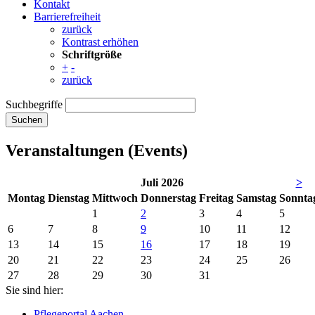
Kontakt
Barrierefreiheit
zurück
Kontrast erhöhen
Schriftgröße
+
-
zurück
Suchbegriffe
Suchen
Veranstaltungen (Events)
Juli 2026
>
Mo
ntag
Di
enstag
Mi
ttwoch
Do
nnerstag
Fr
eitag
Sa
mstag
So
nnta
1
2
3
4
5
6
7
8
9
10
11
12
13
14
15
16
17
18
19
20
21
22
23
24
25
26
27
28
29
30
31
Sie sind hier:
Pflegeportal Aachen