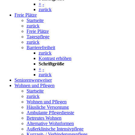
+
-
zurück
Freie Plätze
Startseite
zurück
Freie Plätze
Tagespflege
zurück
Barrierefreiheit
zurück
Kontrast erhöhen
Schriftgröße
+
-
zurück
Seniorenwegweiser
Wohnen und Pflegen
Startseite
zurück
Wohnen und Pflegen
Häusliche Versorgung
Ambulante Pflegedienste
Betreutes Wohnen
Alternative Wohnformen
Außerklinische Intensivpflege
Kurzzeit- / Verhinderungspflege