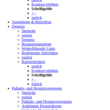
Kontrast erhöhen
Schriftgröße
+
-
zurück
Angehörige & Betroffene
Demenz
Startseite
zurück
Demenz
Beratungsangebote
Weiterführende Links
Begleitende Aktivitäten
zurück
Barrierefreiheit
zurück
Kontrast erhöhen
Schriftgröße
+
-
zurück
Palliativ- und Hospizversorgung
Startseite
zurück
Palliativ- und Hospizversorgung
Ambulante Hospizdienste