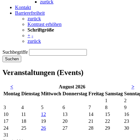
zurück
Kontakt
Barrierefreiheit
zurück
Kontrast erhöhen
Schriftgröße
+
-
zurück
Suchbegriffe
Suchen
Veranstaltungen (Events)
<
August 2026
>
Mo
ntag
Di
enstag
Mi
ttwoch
Do
nnerstag
Fr
eitag
Sa
mstag
So
nnta
1
2
3
4
5
6
7
8
9
10
11
12
13
14
15
16
17
18
19
20
21
22
23
24
25
26
27
28
29
30
31