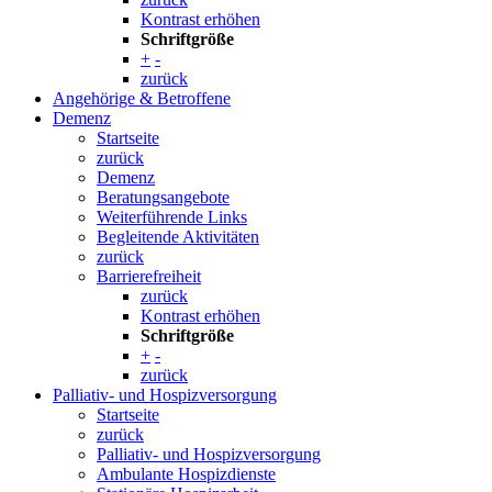
Kontrast erhöhen
Schriftgröße
+
-
zurück
Angehörige & Betroffene
Demenz
Startseite
zurück
Demenz
Beratungsangebote
Weiterführende Links
Begleitende Aktivitäten
zurück
Barrierefreiheit
zurück
Kontrast erhöhen
Schriftgröße
+
-
zurück
Palliativ- und Hospizversorgung
Startseite
zurück
Palliativ- und Hospizversorgung
Ambulante Hospizdienste