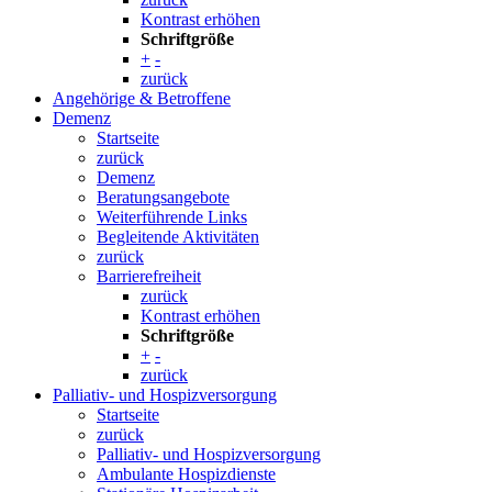
Kontrast erhöhen
Schriftgröße
+
-
zurück
Angehörige & Betroffene
Demenz
Startseite
zurück
Demenz
Beratungsangebote
Weiterführende Links
Begleitende Aktivitäten
zurück
Barrierefreiheit
zurück
Kontrast erhöhen
Schriftgröße
+
-
zurück
Palliativ- und Hospizversorgung
Startseite
zurück
Palliativ- und Hospizversorgung
Ambulante Hospizdienste