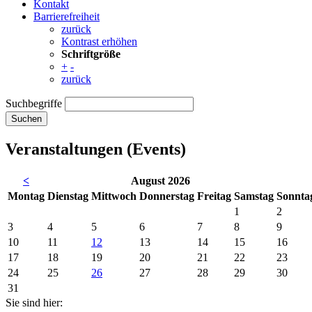
Kontakt
Barrierefreiheit
zurück
Kontrast erhöhen
Schriftgröße
+
-
zurück
Suchbegriffe
Suchen
Veranstaltungen (Events)
<
August 2026
Mo
ntag
Di
enstag
Mi
ttwoch
Do
nnerstag
Fr
eitag
Sa
mstag
So
nnta
1
2
3
4
5
6
7
8
9
10
11
12
13
14
15
16
17
18
19
20
21
22
23
24
25
26
27
28
29
30
31
Sie sind hier: