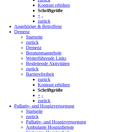
Kontrast erhöhen
Schriftgröße
+
-
zurück
Angehörige & Betroffene
Demenz
Startseite
zurück
Demenz
Beratungsangebote
Weiterführende Links
Begleitende Aktivitäten
zurück
Barrierefreiheit
zurück
Kontrast erhöhen
Schriftgröße
+
-
zurück
Palliativ- und Hospizversorgung
Startseite
zurück
Palliativ- und Hospizversorgung
Ambulante Hospizdienste