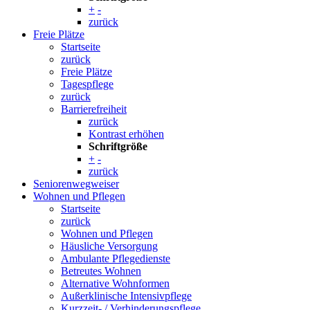
+
-
zurück
Freie Plätze
Startseite
zurück
Freie Plätze
Tagespflege
zurück
Barrierefreiheit
zurück
Kontrast erhöhen
Schriftgröße
+
-
zurück
Seniorenwegweiser
Wohnen und Pflegen
Startseite
zurück
Wohnen und Pflegen
Häusliche Versorgung
Ambulante Pflegedienste
Betreutes Wohnen
Alternative Wohnformen
Außerklinische Intensivpflege
Kurzzeit- / Verhinderungspflege